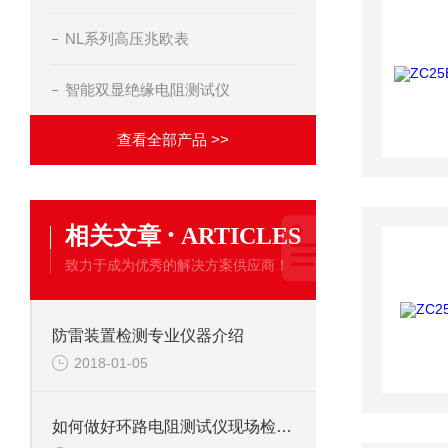
NL系列高压兆欧表
智能双显绝缘电阻测试仪
查看全部产品 >>
·
相关文章
ARTICLES
致力于成为优秀的解决方案供应商！
防雷装置检测专业仪器介绍
2018-01-05
如何做好环路电阻测试仪现场检测前的准备工作