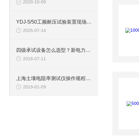
2020-10-09
YDJ-5/50工频耐压试验装置现场试验操作要点
2025-07-14
四级承试设备怎么选型？新电力四级承试配置清单一览
2018-07-11
上海土壤电阻率测试仪操作规程前奏
2019-01-09