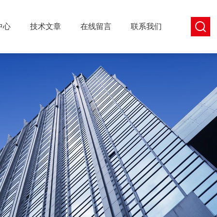
中心
技术文章
在线留言
联系我们