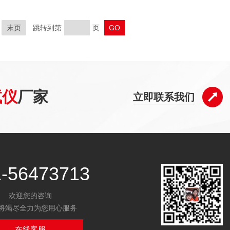
末页
跳转到第
页
试仪
厂家
立即联系我们
1-56473713
欢迎您的咨询
将竭尽全力为您用心服务
在线客服