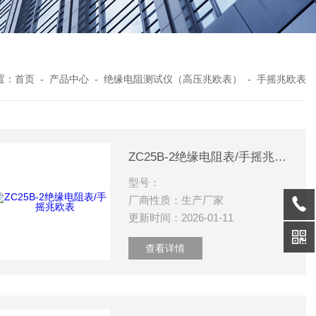
置：
首页
-
产品中心
-
绝缘电阻测试仪（高压兆欧表）
-
手摇兆欧表
ZC25B-2绝缘电阻表/手摇兆欧表
型号：
厂商性质：生产厂家
更新时间：2026-01-11
查看详情