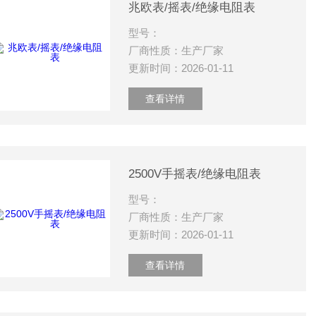
兆欧表/摇表/绝缘电阻表
型号：
厂商性质：生产厂家
更新时间：2026-01-11
查看详情
2500V手摇表/绝缘电阻表
型号：
厂商性质：生产厂家
更新时间：2026-01-11
查看详情