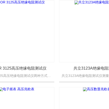
OR 3125高压绝缘电阻测试仪
共立3123A绝缘电
VICTOR 3125高压绝缘电阻测试仪两种方式同步显示绝缘阻值。机械指针采用超薄型张丝结构抗震能力强。机械指针的采用可容易观察绝缘电阻的变化范围，点阵液晶屏的采用可指导用户操作仪表并可精确得出测量结...