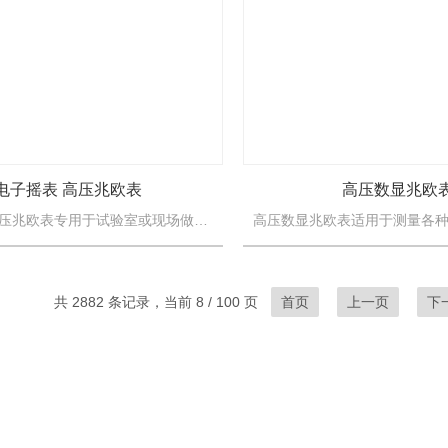
电子摇表 高压兆欧表
高压数显兆欧
电子摇表 高压兆欧表专用于试验室或现场做绝缘测试试验。内含高精度微电流测量系统、数字升压系统。只需要用一条高压线和一条信号线连接试品即可测量。测量自动进行，结果由大屏幕液晶显示，并将结果进行存储。
共 2882 条记录，当前 8 / 100 页
首页
上一页
下