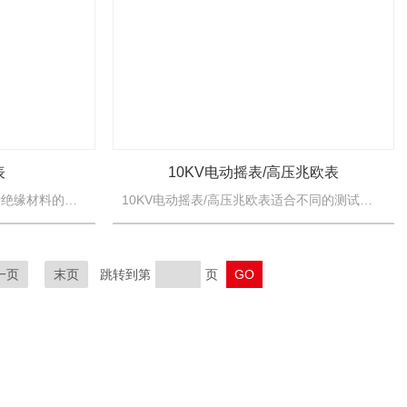
表
10KV电动摇表/高压兆欧表
高压数显兆欧表适用于测量各种绝缘材料的电阻值及变压器、电机、电缆及电器设备等的绝缘电阻。绝缘电阻测试仪由中大规模集成电路组成。
10KV电动摇表/高压兆欧表适合不同的测试场合，一表多用。能适合在现场测量各种高压电气设备，如变压器、电抗器、电容器、断路器等的绝缘电阻、吸收比和极化指数。
一页
末页
跳转到第
页