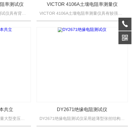
电阻率测试仪
VICTOR 4106A土壤电阻率测量仪
DP30201接地电阻土壤电阻率测试仪具有背光，棒图指示，一目了然。同时能存储2000组数据，通过数据软件可以实现历史数据读取、查阅、保存、报表、打印等功能。
VICTOR 4106A土壤电阻率测量仪具有较强的抗干扰能力和环境适应能力，重复测试一致性好，确保长年测量的高精度、高稳定性和高可靠性。
日本共立
DY2671绝缘电阻测试仪
5000V绝缘电阻表日本共立是测量大型变压器、互感器、发电机、高压电动机、电力电容、电力电缆、避雷器等绝缘电阻的理想测试仪器。
DY2671绝缘电阻测试仪采用超薄型张丝结构抗震能力强。机械指针的采用可容易观察绝缘电阻的变化范围，点阵液晶屏的采用可指导用户操作仪表并可精确得出测量结果。