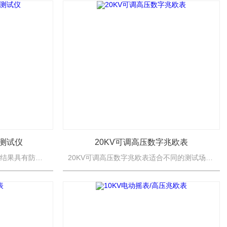
阻测试仪
20KV可调高压数字兆欧表
共立3123A绝缘电阻测试仪测量结果具有防掉电功能等特点。是测量大容量变压器、互感器、发电机、高压电动机、电力电容、电力电缆、避雷器等绝缘电阻的理想测试仪器。
20KV可调高压数字兆欧表适合不同的测试场合，一表多用。能适合在现场测量各种高压电气设备，如变压器、电抗器、电容器、断路器等的绝缘电阻、吸收比和极化指数。