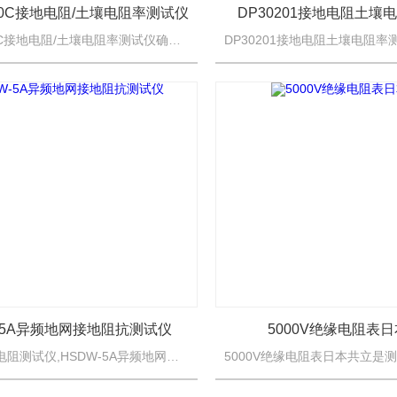
100C接地电阻/土壤电阻率测试仪
DP30201接地电阻土壤
ETCR3100C接地电阻/土壤电阻率测试仪确保各种环境测试的高精度、高稳定性和高可靠性。主机超大LCD显示，具有背光，棒图指示，一目了然。同时能存储2000组数据，通过数据软件可以实现历史数据读取、...
-5A异频地网接地阻抗测试仪
5000V绝缘电阻表
大地网接地电阻测试仪,HSDW-5A异频地网接地阻抗测试仪超大全图形操作界面，每过程都非常清晰明了，操作人员不需要额外的专业培训就能使用。轻轻触摸一下就能完成整个过程的测量，是目前非常理想的智能型测量...