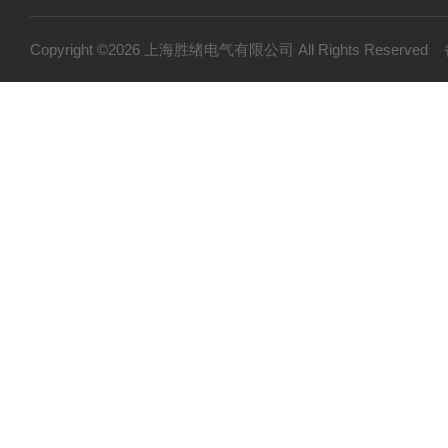
接地电阻测试仪
等电位连接电阻测试仪
Copyright ©2026 上海胜绪电气有限公司 All Rights Reserv
护套式电加热器
绝缘电阻测试仪（高压兆欧表）
高压试验设备
变压器油测试设备
继电保护测试设备
接地装置测试设备
电阻测试仪
硬质冲头标距打点机
矿用检测仪器设备
安全工器具仪器
串联谐振耐压试验装置