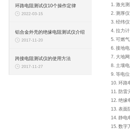
1. 激光
环路电阻测试仪10个操作定律
2. 测
2022-03-15
3. 经纬
4. 拉力计
铝合金外壳的绝缘电阻测试仪介绍
5. 可
2017-11-20
6. 接
7. 大地
跨接电阻测试仪的使用方法
8. 土
2017-11-27
9. 等
10. 环
11. 
12. 绝
13. 表
14. 静
15. 