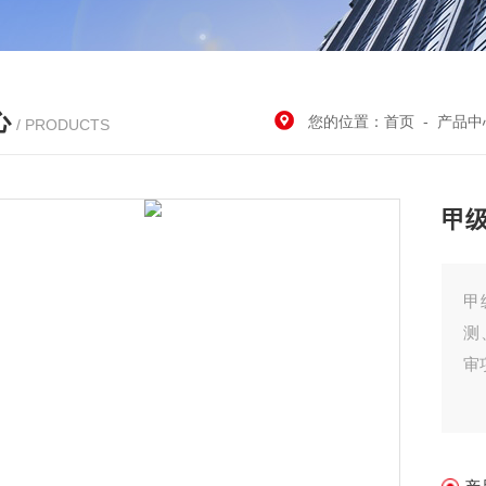
心
您的位置：
首页
-
产品中
/ PRODUCTS
甲
甲
测
审