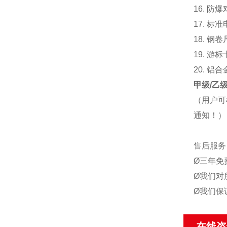
16. 防
17. 标
18. 钢
19. 游
20. 
甲级/乙
（用户可
通知！）
售后服务
Ø三年免
Ø我们对
Ø我们保
在线咨