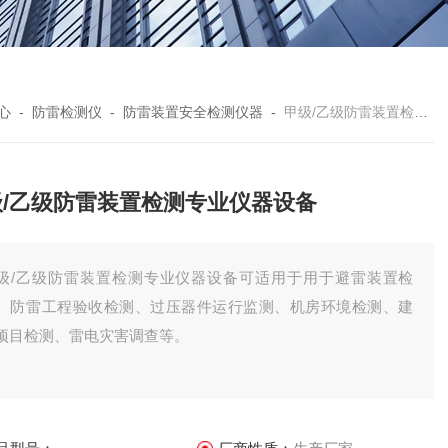
心
-
防雷检测仪
-
防雷装置安全检测仪器
-
甲级/乙级防雷装置检测专业仪器设备
级/乙级防雷装置检测专业仪器设备
级/乙级防雷装置检测专业仪器设备可适用于用于避雷装置检
、防雷工程验收检测、过压器件运行监测、机房环境检测、建
项目检测、雷电灾害调查等。