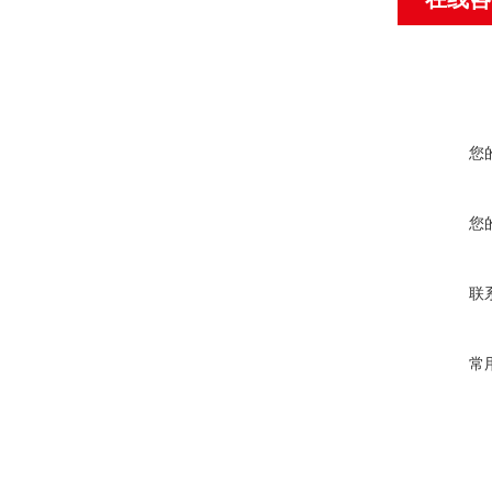
您
您
联
常