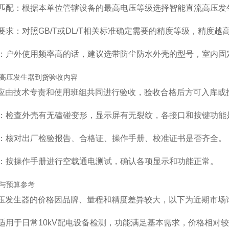
等级匹配：根据本单位管辖设备的最高电压等级选择智能直流高压发生
级要求：对照GB/T或DL/T相关标准确定需要的精度等级，精度
场景：户外使用频率高的话，建议选带防尘防水外壳的型号，室内固
高压发生器到货验收内容
应由技术专责和使用班组共同进行验收，验收合格后方可入库或
检查：检查外壳有无磕碰变形，显示屏有无裂纹，各接口和按键功能
资料：核对出厂检验报告、合格证、操作手册、校准证书是否齐全。
测试：按操作手册进行空载通电测试，确认各项显示和功能正常。
与预算参考
压发生器的价格因品牌、量程和精度差异较大，以下为近期市场
型：适用于日常10kV配电设备检测，功能满足基本需求，价格相对