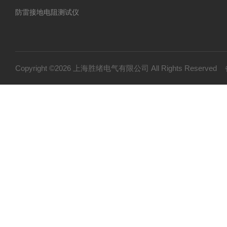
防雷接地电阻测试仪
环路电阻测试仪
接地电阻测试仪
等电位连接电阻测试仪
Copyright ©2026 上海胜绪电气有限公司 All Rights Reserv
护套式电加热器
绝缘电阻测试仪（高压兆欧表）
高压试验设备
变压器油测试设备
继电保护测试设备
接地装置测试设备
电阻测试仪
硬质冲头标距打点机
矿用检测仪器设备