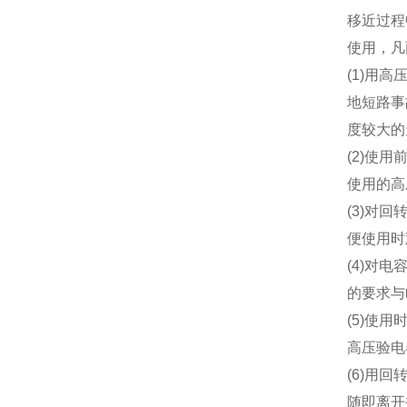
移近过程
使用，凡
(1)用
地短路事
度较大的
(2)使
使用的高
(3)对
便使用时
(4)对
的要求与
(5)使
高压验电
(6)用
随即离开