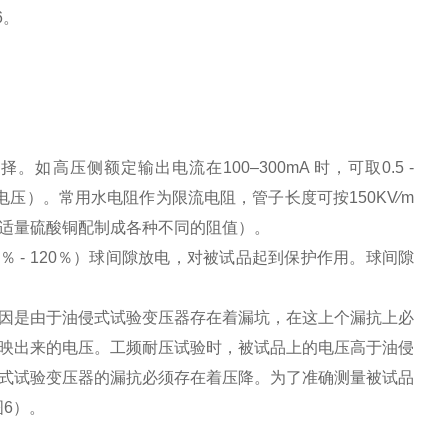
6。
高压侧额定输出电流在100–300mA 时，可取0.5 -
验电压）。常用水电阻作为限流电阻，管子长度可按150KV∕m
适量硫酸铜配制成各种不同的阻值）。
 - 120％）球间隙放电，对被试品起到保护作用。球间隙
因是由于油侵式试验变压器存在着漏坑，在这上个漏抗上必
映出来的电压。工频耐压试验时，被试品上的电压高于油侵
式试验变压器的漏抗必须存在着压降。为了准确测量被试品
6）。