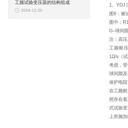
工频试验变压器的结构组成
1、YD
2024-12-20
图6：被
图中：R
G–球间
注：高压
工频耐压
1Ω∕ⅴ
考虑，管
球间隙及
保护电阻
在工频耐
然存在着
式试验变
上所施加