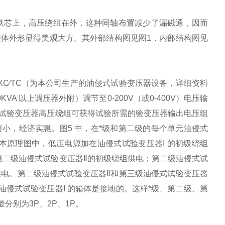
铁芯上，高压绕组在外，这种同轴布置减少了漏磁通，因而
体外形显得美观大方。其外部结构图见图1，内部结构图见
电源接入XC∕TC（为本公司生产的油侵式试验变压器设备，详细资料
 以上调压器外附）调节至0-200V（或0-400V）电压输
式试验变压器高压绕组可获得试验所需的验变压器输出电压组
小，经济实惠。图5 中，在*级和第二级的每个单元油侵式
基本原理图中，低压电源加在油侵式试验变压器I 的初级绕组
 给第二级油侵式试验变压器Ⅱ的初级绕组供电；第二级油侵式试
组供电。第二级油侵式试验变压器Ⅱ和第三级油侵式试验变压器
，油侵式试验变压器I 的箱体是接地的。这样*级、第二级、第
分别为3P、2P、1P。