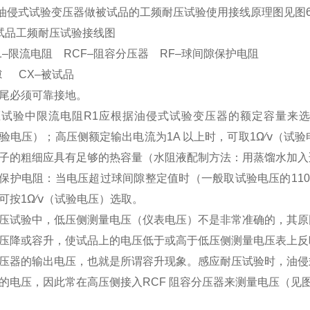
J 油侵式试验变压器做被试品的工频耐压试验使用接线原理图见图
试品工频耐压试验接线图
1–限流电阻 RCF–阻容分压器 RF–球间隙保护电阻
隙 CX–被试品
尾必须可靠接地。
试验中限流电阻R1应根据油侵式试验变压器的额定容量来选择。如
（试验电压）；高压侧额定输出电流为1A 以上时，可取1Ω∕ⅴ（试
子的粗细应具有足够的热容量（水阻液配制方法：用蒸馏水加入
保护电阻：当电压超过球间隙整定值时（一般取试验电压的110％
可按1Ω∕ⅴ（试验电压）选取。
压试验中，低压侧测量电压（仪表电压）不是非常准确的，其原
压降或容升，使试品上的电压低于或高于低压侧测量电压表上反
压器的输出电压，也就是所谓容升现象。感应耐压试验时，油侵
的电压，因此常在高压侧接入RCF 阻容分压器来测量电压（见图