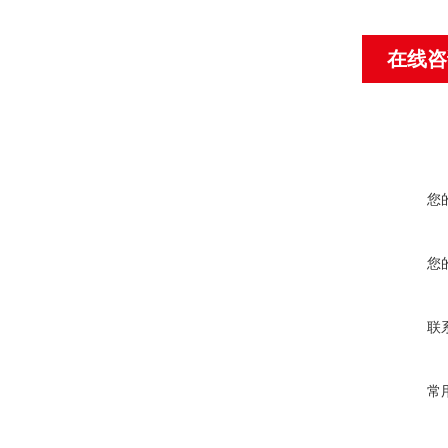
在线咨
您
您
联
常