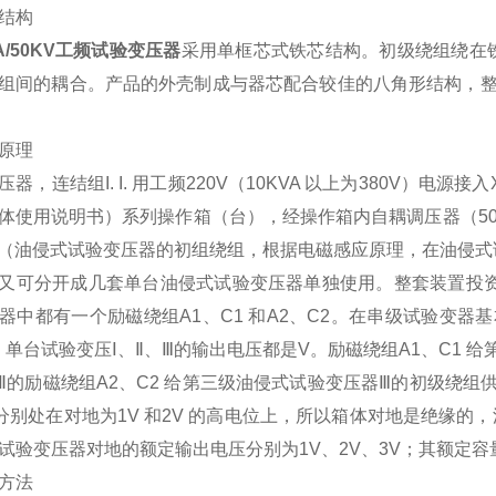
结构
VA/50KV工频试验变压器
采用单框芯式铁芯结构。初级绕组绕在
组间的耦合。产品的外壳制成与器芯配合较佳的八角形结构，整
原理
器，连结组I. I. 用工频220V（10KVA 以上为380V）
体使用说明书）系列操作箱（台），经操作箱内自耦调压器（50KVA
J（油侵式试验变压器的初组绕组，根据电磁感应原理，在油侵
又可分开成几套单台油侵式试验变压器单独使用。整套装置投资
器中都有一个励磁绕组A1、C1 和A2、C2。在串级试验变器
 上，单台试验变压Ⅰ、Ⅱ、Ⅲ的输出电压都是V。励磁绕组A1、C1
Ⅱ的励磁绕组A2、C2 给第三级油侵式试验变压器Ⅲ的初级绕
分别处在对地为1V 和2V 的高电位上，所以箱体对地是绝缘的
试验变压器对地的额定输出电压分别为1V、2V、3V；其额定容量
方法