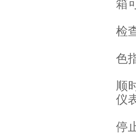
箱
2
检
3
色
顺
仪
5
停