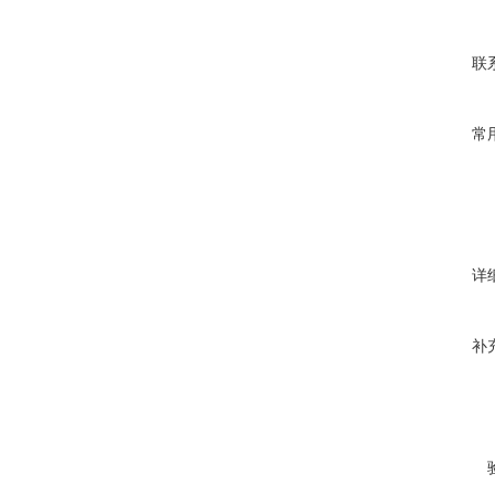
联
常
详
补