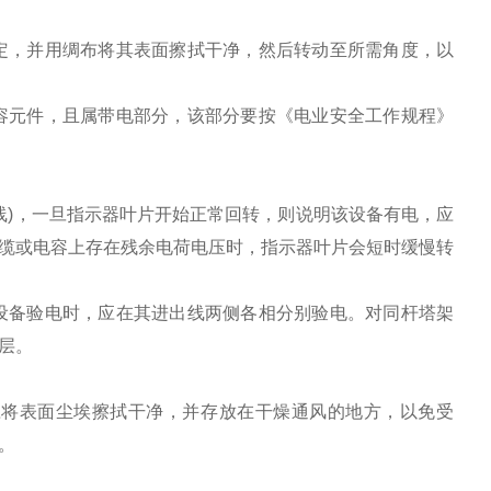
固定，并用绸布将其表面擦拭干净，然后转动至所需角度，以
电容元件，且属带电部分，该部分要按《电业安全工作规程》
导线)，一旦指示器叶片开始正常回转，则说明该设备有电，应
缆或电容上存在残余电荷电压时，指示器叶片会短时缓慢转
修设备验电时，应在其进出线两侧各相分别验电。对同杆塔架
验上层。
应将表面尘埃擦拭干净，并存放在干燥通风的地方，以免受
拆装。