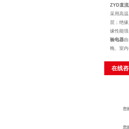
ZYD直
采用高温
层；绝缘
缘性能强
验电器
由
晚、室内
在线咨
您
您