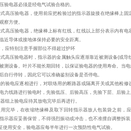
高压验电器必须是经电气试验合格的。
回转式高压验电器，使用前应把检验过的指示器旋接在绝缘棒上
时观察方便。
电容式高压验电器，绝缘棒上标有红线，红线以上部分表示内有
临近导体或接地体保持必要的安全距离。
用时，应特别注意手握部位不得超过护环
回转式高压验电器时，指示器的金属触头应逐渐靠近被测设备(或
被测设备。叶片不能长期回转，以保证验电器的使用寿命。当电
而后自行停转，因此它可以准确鉴别设备是否停电。
线路的验电应逐相进行，对联络用的断路器或隔离开关或其他检
层电力线路进行验电时，先验低压、后验高压，先验下层、后
电容器组上验电应待其放电完毕后再进行。
次使用完毕，在收缩绝缘棒及取下回转指示器放人包装袋之前，
转指示器应妥善保管，不得强烈振动或冲击，也不准擅自调整
为保证使用安全，验电器应每半年进行一次预防性电气试验。