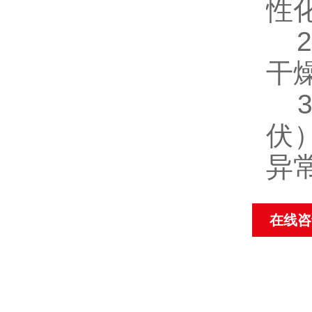
性
2
干
3
伏
异
在线咨