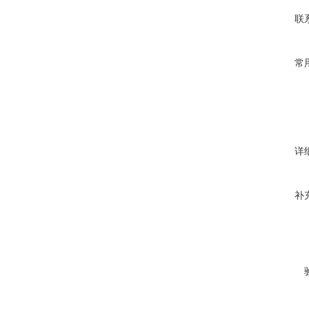
联
常
详
补