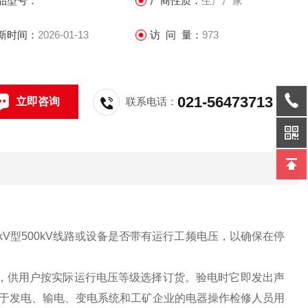
品型号：
厂商性质：
生产厂家
新时间：
2026-01-13
访 问 量：
973
021-56473713
立即咨询
联系电话：
V型500kV线路或设备是否带有运行工频电压，以确保在停
产品，供用户按实际运行电压等级选择订货。验电时它即发出声
于发电、输电、变电系统和工矿企业的电器操作检修人员用