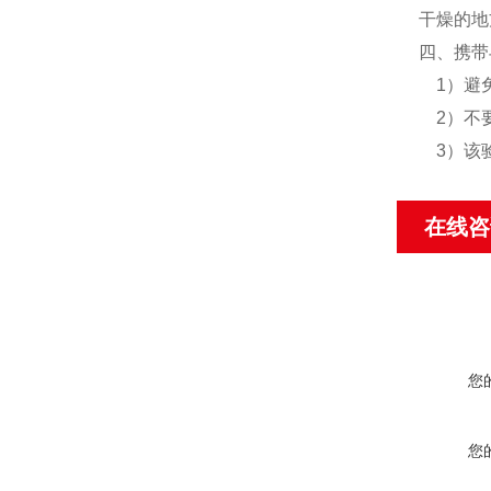
干燥的地
四、携带
1）避免
2）不要
3）该验
在线咨
您
您