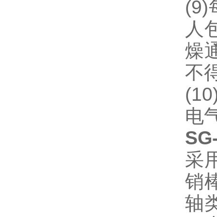
(
人
燥
不
(
电
SG
采
销
轴