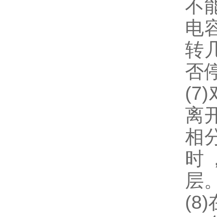
不
电
转
否
(
离
相
时
(