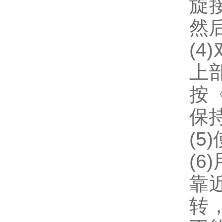
旋
然
(
上
按
保
(
(
靠
转