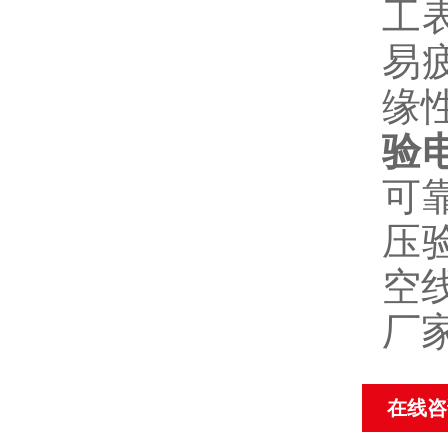
工
易
缘
验
可
压
空
厂
在线咨