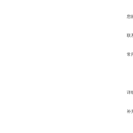
您
联
常
详
补