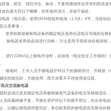
跌落、挤压、强烈冲击、振动，不要用腐蚀性化学溶剂和洗涤
放在露天烈日下曝晒，经常保持清洁，存放干燥处。
电器（指示器）使用SR44按钮和电池（1.5伏）4节，当按动
及注意事项：
）、使用前根据被验电设备的额定电压选用合适电压等级的合格
、验电器使用前必须进行自检：方法是用手指按动自检按钮，
进行220kV以上验电作业时，必须按《电业安全工作规程》
。
验电时，工作人员手握电器护环以下的握柄部分，并根据《电
确实性能完好，方能使用，雨天浓雾天不得使用该仪器。
KV高压交流验电器
器时必须注意其额定电压和被检验电气设备的电压等级相适应，
人员应戴绝缘手套，手握在罩护环以下的握手部位，先在有电设
止，以确认验电器性能完好，有自检系统的验电器应先揿动自检