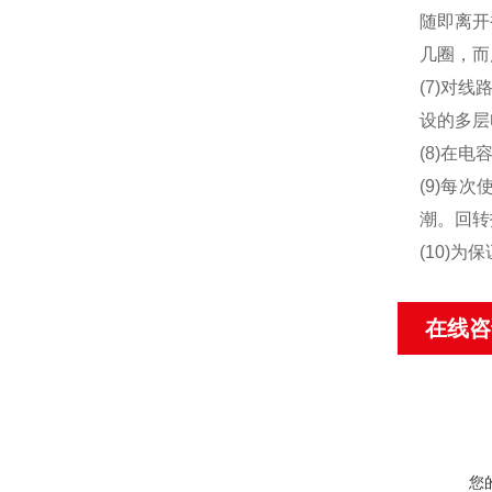
随即离开
几圈，而
(7)对
设的多层
(8)在
(9)每
潮。回转
(10)
在线咨
您