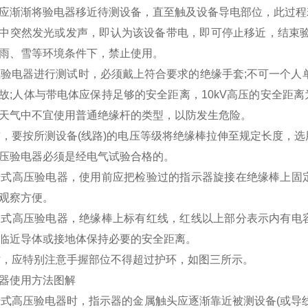
应渐渐将验电器移近待测设备，直至触及设备导电部位，此过程
中突然发光或发声，即认为该设备带电，即可停止移近，结束验
雨、雪等环境条件下，禁止使用。
高压验电器进行测试时，必须戴上符合要求的绝缘手套;不可一个
故;人体与带电体应保持足够的安全距离，10kV高压的安全距离为
天气中不宜使用普通绝缘杆的类型，以防发生危险。
用前，要按所测设备(线路)的电压等级将绝缘棒拉伸至规定长度
压验电器必须是经电气试验合格的。
回转式高压验电器，使用前应把检验过的指示器旋接在绝缘棒上
观察方便。
电容式高压验电器，绝缘棒上标有红线，红线以上部分表示内有
临近导体或接地体保持必要的安全距离。
用时，应特别注意手握部位不得超过护环，如图三所示。
器使用方法图解
回转式高压验电器时，指示器的金属触头应逐渐靠近被测设备(或