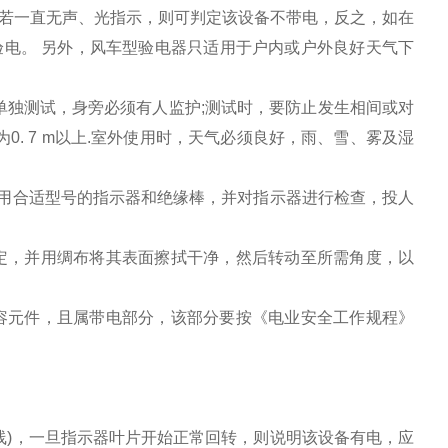
若一直无声、光指示，则可判定该设备不带电，反之，如在
电。 另外，风车型验电器只适用于户内或户外良好天气下
人单独测试，身旁必须有人监护;测试时，要防止发生相间或对
0. 7 m以上.室外使用时，天气必须良好，雨、雪、雾及湿
，选用合适型号的指示器和绝缘棒，并对指示器进行检查，投人
固定，并用绸布将其表面擦拭干净，然后转动至所需角度，以
电容元件，且属带电部分，该部分要按《电业安全工作规程》
导线)，一旦指示器叶片开始正常回转，则说明该设备有电，应