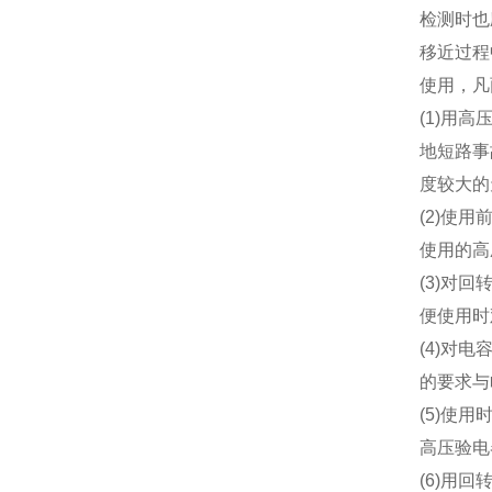
检测时也
移近过程
使用，凡
(1)用
地短路事
度较大的
(2)使
使用的高
(3)对
便使用时
(4)对
的要求与
(5)使
高压验电
(6)用