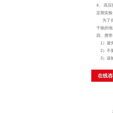
4
、
高压
定期实验
为了保障
干燥的地
四、携带
1）避免
2）不要
3）该验
在线咨