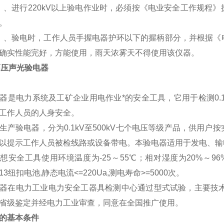
进行220kV以上验电作业时，必须按《电业安全工作规程》
。
验电时，工作人员手握电器护环以下的握柄部分，并根据《电
确实性能完好，方能使用，雨天浓雾天不得使用该仪器。
高压声光验电器
器是电力系统及工矿企业用电作业*的安全工具，它用于检测0.1
工作人员的人身安全。
产验电器，分为0.1kV至500kV七个电压等级产品，供用
以提示工作人员被检线路或设备带电。本
验电器适用于发电、输
想安全工具使用环境温度为-25～55℃；相对湿度为20%～9
G13纽扣电池,静态电流<=220Ua,测电寿命>=5000次。
器在电力工业电力安全工器具检测中心通过型式试验，主要技术指标
省级鉴定并经电力工业审查，同意在全国推广使用。
的基本条件