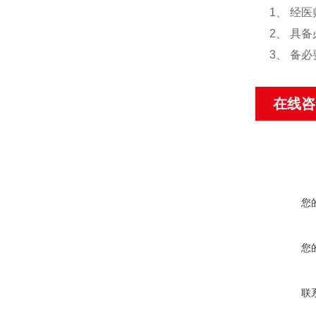
1、 经
2、 具
3、 备
在线咨
您
您
联