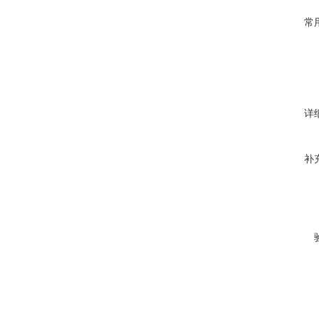
常
详
补