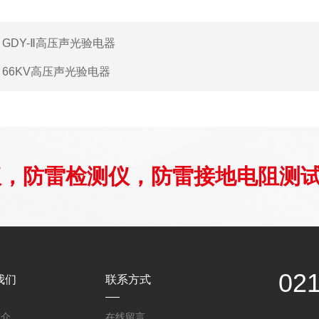
：
GDY-Ⅱ高压声光验电器
：
66KV高压声光验电器
仪，防雷检测仪，防雷接地电阻测
02
我们
联系方式
简介
在线留言