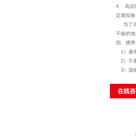
4
、
高压
定期实验
为了保障
干燥的地
四、携带
1）避免
2）不要
3）该验
在线咨