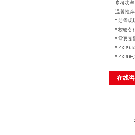
参考功率
温馨推荐
*
若需现
*
校验各
*
需要宽
* ZX99-
Ⅰ
* ZX90E
在线咨