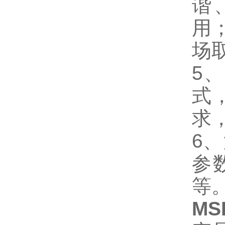
谐
用
场
5
式
求
6
参
等
MS