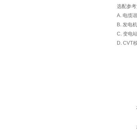
选配参考
A. 电
B. 发
C. 变
D. C
在线咨