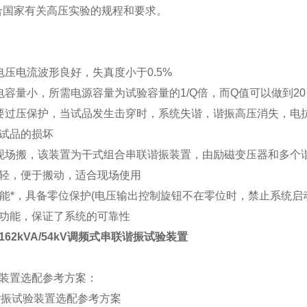
合国家有关高压实验的规程和要求。
电压电流波形良好，失真度小于0.5%
电容量小，所需电源容量为试验容量的1/Q倍，而Q值可以做到20
要过压保护，当试品发生击穿时，系统失谐，谐振高压消失，电
试品的损坏
现场搬，该装置为干式组合串联谐振装置，由励磁变压器和多个
轻，便于搬动，适合现场使用
护功能*，具备零位保护(电压输出控制旋钮不在零位时，禁止系统
功能，保证了系统的可靠性
-162kVA/54kV调频式串联谐振试验装置
装置选配参考方案：
缆谐振试验装置选配参考方案