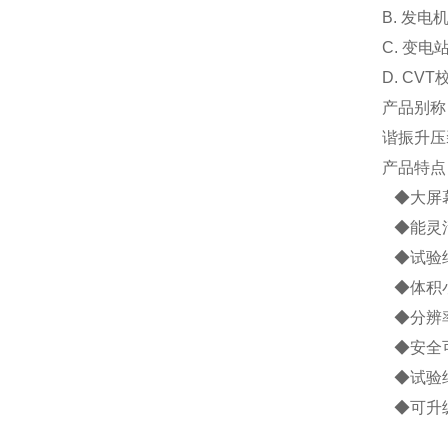
B. 发
C. 变
D. C
产品别称
谐振升压
产品特点
◆大屏幕
◆能灵活
◆试验
◆体积
◆分辨率
◆安全可
◆试验
◆可升