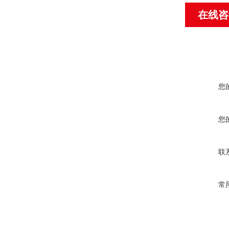
在线咨
您
您
联
常