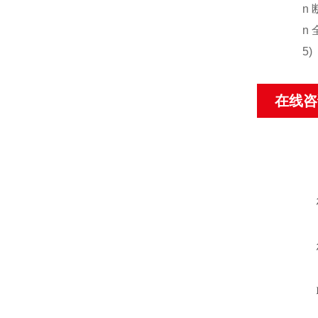
n 断
n 全
5) 液
在线咨