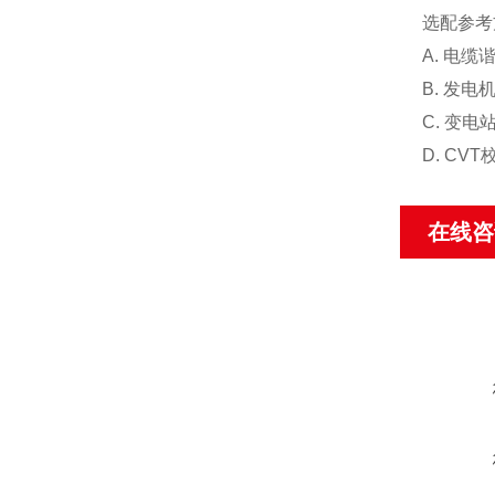
选配参考
A. 电
B. 发
C. 变
D. C
在线咨