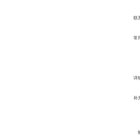
联
常
详
补