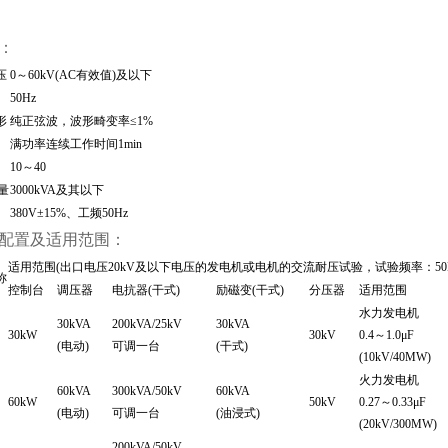
：
压
0～60kV(AC有效值)及以下
50Hz
形
纯正弦波，波形畸变率≤1%
满功率连续工作时间1min
10～40
量
3000kVA及其以下
380V±15%、工频50Hz
配置及适用范围：
适用范围(出口电压20kV及以下电压的发电机或电机的交流耐压试验，试验频率：50H
称
控制台
调压器
电抗器(干式)
励磁变(干式)
分压器
适用范围
水力发电机
30kVA
200kVA/25kV
30kVA
30kW
30kV
0.4～1.0μF
(电动)
可调一台
(干式)
(10kV/40MW)
火力发电机
60kVA
300kVA/50kV
60kVA
60kW
50kV
0.27～0.33μF
(电动)
可调一台
(油浸式)
(20kV/300MW)
200kVA/50kV