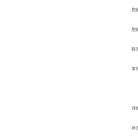
您
您
联
常
详
补