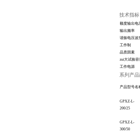
技术指标
额度输出电
输出频率
谐振电压波
工作制
品质因素
zui大试验容
工作电源
系列产品
产品型号名
GPXZ-L-
200/25
GPXZ-L-
300/50