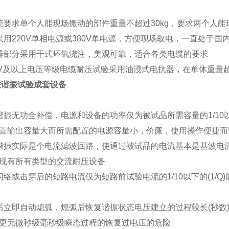
生
统要求单个人能现场搬动的部件重量不超过30kg，要求两个人能
采用220V单相电源或380V单电源，方便现场取电，一直处于国
器部分采用干式环氧浇注，美观可靠，适合各类电缆的要求
0kV及以上电压等级电缆耐压试验采用油浸式电抗器，在单体重量超
串联谐振试验成套设备
谐振无功全补偿，电源和设备的功率仅为被试品所需容量的1/10以下
置输出容量大而所需配置的电源容量小，价廉，使用操作便捷而
谐振实际是个电流滤波回路，使通过被试品的电流基本是基波电流
现有所有类型的交流耐压设备
闪络或击穿后的短路电流仅为短路前试验电流的1/10以下的(1/
后立即自动熄弧，熄弧后恢复谐振状态电压建立的过程较长(秒数
更无微秒级毫秒级瞬态过程的恢复过电压的危险