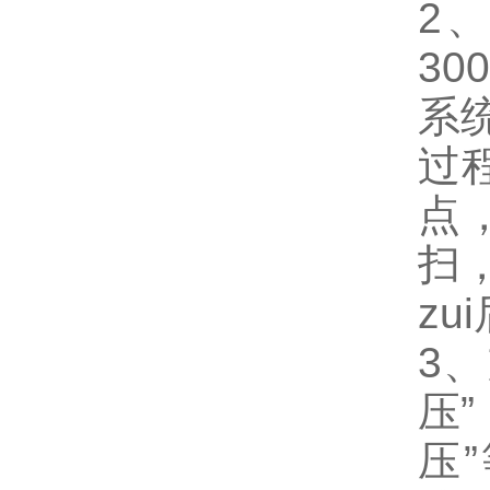
2
3
系
过
点
扫
zu
3
压
压