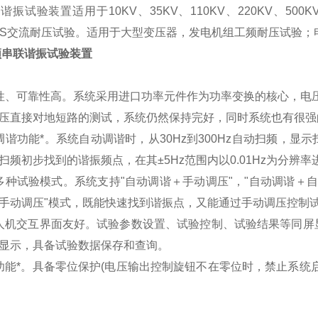
谐振试验装置适用于10KV、35KV、110KV、220KV、50
VGIS交流耐压试验。适用于大型变压器，发电机组工频耐压试验
调频串联谐振试验装置
性、可靠性高。系统采用进口功率元件作为功率变换的核心，电
压直接对地短路的测试，系统仍然保持完好，同时系统也有很强
调谐功能*。系统自动调谐时，从30Hz到300Hz自动扫频，
扫频初步找到的谐振频点，在其±5Hz范围内以0.01Hz为分辨率
多种试验模式。系统支持"自动调谐＋手动调压"，"自动调谐＋自
手动调压"模式，既能快速找到谐振点，又能通过手动调压控制
人机交互界面友好。试验参数设置、试验控制、试验结果等同屏
显示，具备试验数据保存和查询。
功能*。具备零位保护(电压输出控制旋钮不在零位时，禁止系统