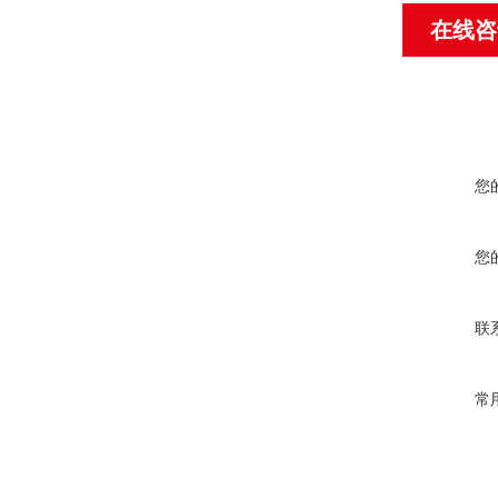
在线咨
您
您
联
常