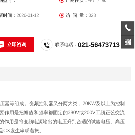
品型号：
厂商性质：
生产厂家
新时间：
2026-01-12
访 问 量：
928
021-56473713
立即咨询
联系电话：
压器等组成。变频控制器又分两大类，20KW及以上为控制
作用是把幅值和频率都固定的380V或200V工频正弦交流
的作用是将变频电源输出的电压升到合适的试验电压。高压
试品CX发生串联谐振。