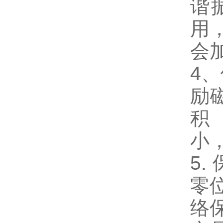
谐
用
会
4
励
积
小
5
零
络