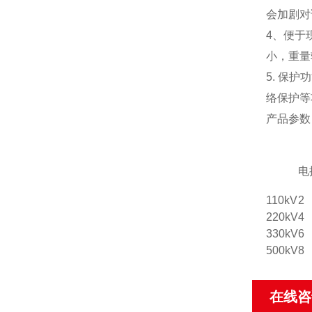
会加剧对
4、便于
小，重量
5. 保
络保护等
产品参数
电
110kV
2
220kV
4
330kV
6
500kV
8
在线咨