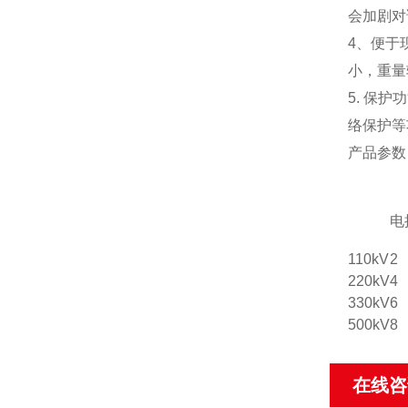
会加剧对
4、便于
小，重量
5. 保
络保护等
产品参数
电
110kV
2
220kV
4
330kV
6
500kV
8
在线咨