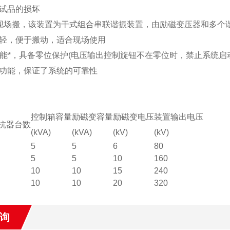
试品的损坏
现场搬，该装置为干式组合串联谐振装置，由励磁变压器和多个
轻，便于搬动，适合现场使用
护功能*，具备零位保护(电压输出控制旋钮不在零位时，禁止系统
功能，保证了系统的可靠性
控制箱容量
励磁变容量
励磁变电压
装置输出电压
抗器台数
(kVA)
(kVA)
(kV)
(kV)
5
5
6
80
5
5
10
160
10
10
15
240
10
10
20
320
询