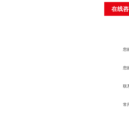
在线咨
您
您
联
常