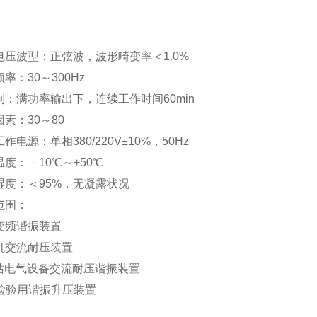
电压波型：正弦波，波形畸变率＜1.0%
率：30～300Hz
制：满功率输出下，连续工作时间60min
素：30～80
作电源：单相380/220V±10%，50Hz
度：－10℃～+50℃
湿度：＜95%，无凝露状况
范围：
变频谐振装置
机交流耐压装置
站电气设备交流耐压谐振装置
T检验用谐振升压装置