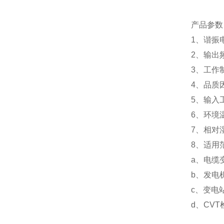
产品参数
1、谐振
2、输出频
3、工作
4、品质因
5、输入工
6、环境温
7、相对
8、适用
a、电缆
b、发电
c、变电
d、CV