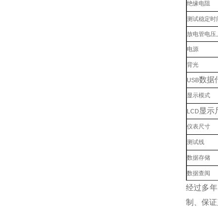
绝缘电阻
测试稳定时
放电管电压
电源
背光
数据
USB
显示模式
显示
LCD
仪表尺寸
测试线
数据存储
数据查阅
经过多年
溢出显示
制、保证
判断功能