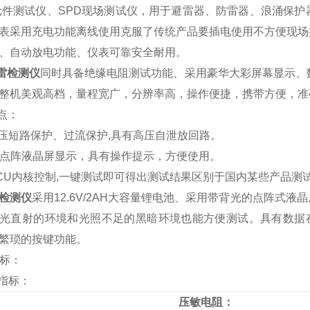
测试仪、SPD现场测试仪，用于避雷器、防雷器、浪涌保护
表采用充电功能离线使用克服了传统产品要插电使用不方便现场操
、自动放电功能、仪表可靠安全耐用。
雷检测仪
同时具备绝缘电阻测试功能、采用豪华大彩屏幕显示、
整机美观高档，量程宽广，分辨率高，操作便捷，携带方便，准
点：
高压短路保护、过流保护,具有高压自泄放回路。
8*64点阵液晶屏显示，具有操作提示，方便使用。
MCU内核控制,一键测试即可得出测试结果区别于国内某些产品测
检测仪
采用12.6V/2AH大容量锂电池、采用带背光的点阵式
光直射的环境和光照不足的黑暗环境也能方便测试。具有数据存
繁琐的按键功能。
标：
要指标：
压敏电阻：