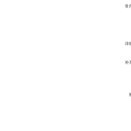
常
详
补