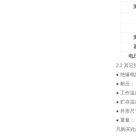
电
2.2 其
● 绝缘电
● 耐压： 
● 工作温
● 贮存温
● 外形尺寸
● 重量： 
凡购买此