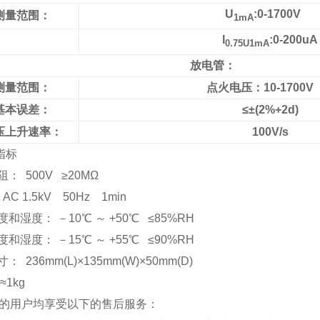
U
:0-1700V
测量范围：
1mA
I
:0-200uA
0.75U1mA
放电管：
测量范围：
点火电压：10-170
基本误差：
≤±(2%+2d)
压上升速率：
100V/s
它指标
阻： 500V ≥20MΩ
AC 1.5kV 50Hz 1min
度和湿度： －10℃ ～ +50℃ ≤85%RH
度和湿度： －15℃ ～ +55℃ ≤90%RH
： 236mm(L)×135mm(W)×50mm(D)
≈1kg
的用户均享受以下的售后服务：