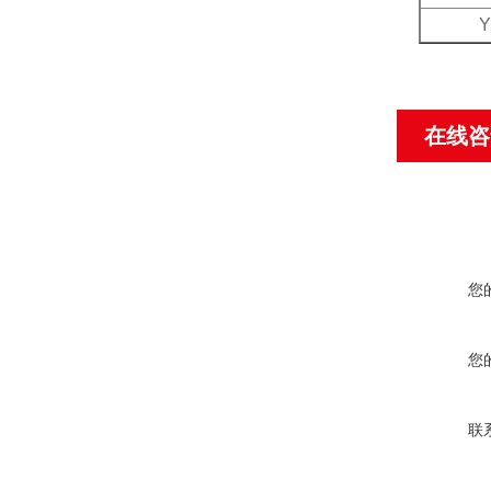
Y
在线咨
您
您
联