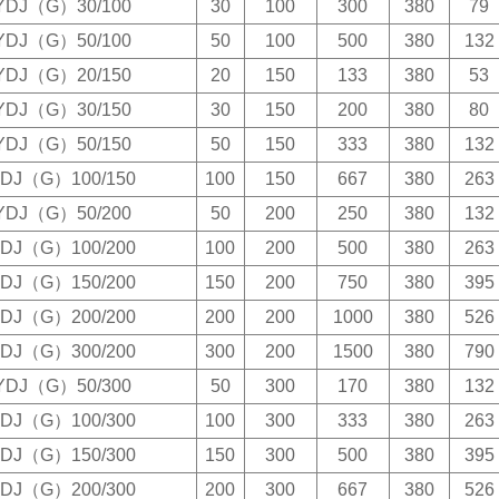
YDJ（G）30/100
30
100
300
380
79
YDJ（G）50/100
50
100
500
380
132
YDJ（G）20/150
20
150
133
380
53
YDJ（G）30/150
30
150
200
380
80
YDJ（G）50/150
50
150
333
380
132
DJ（G）100/150
100
150
667
380
263
YDJ（G）50/200
50
200
250
380
132
DJ（G）100/200
100
200
500
380
263
DJ（G）150/200
150
200
750
380
395
DJ（G）200/200
200
200
1000
380
526
DJ（G）300/200
300
200
1500
380
790
YDJ（G）50/300
50
300
170
380
132
DJ（G）100/300
100
300
333
380
263
DJ（G）150/300
150
300
500
380
395
DJ（G）200/300
200
300
667
380
526