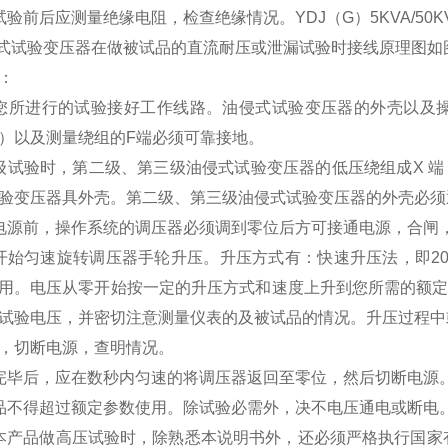
试验前后应测量绝缘电阻，检查绝缘情况。
YDJ（G）5KVA/5
侵式试验变压器在做被试品的直流耐压或泄漏试验时接线原理图如
：
您所进行的试验接好工作线路。油侵式试验变压器的外壳以及操
）以及测量绕组的F端必须可靠接地。
级试验时，第二级、第三级油侵式试验变压器的低压绕组成X 端
验变压器具外壳。第二级、第三级油侵式试验变压器的外壳必须
电源前，操作系统的调压器必须调到零位后方可接通电源，合闸
开始匀速旋转调压器手轮升压。升压方式有：快速升压法，即20
用。电压从零开始按一定的升压方式和速度上升到您所需的额定
试验电压，并密切注意测量仪表的及被试品的情况。升压过程中
，切断电源，查明情况。
完毕后，应在数秒内匀速的将调压器返回至零位，然后切断电源
品不得超过额定参数使用。除试验必需外，决不电压通电或断电
本产品做高压试验时，除熟悉本说明书外，还必须严格执行国家