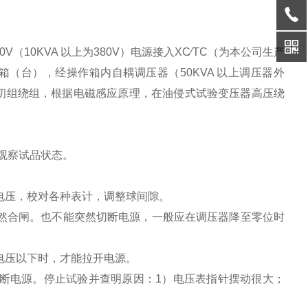
20V（10KVA 以上为380V）电源接入XC∕TC（为本公司生产
（台），经操作箱内自耦调压器（50KVA 以上调压器外
压器的初组绕组，根据电磁感应原理，在油侵式试验变压器高压绕
观察试品状态。
电压，校对各种表计，调整球间隙。
然合闸。也不能突然切断电源，一般应在调压器降至零位时
验电压以下时，才能拉开电源。
断电源。停止试验并查明原因：1）电压表指针摆动很大；