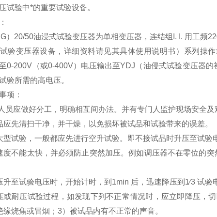
压试验中*的重要试验设备。
：
（G）20/50油浸式试验变压器
为单相变压器，连结组I. I. 用工频2
试验变压器设备，详细资料请见其具体使用说明书）系列操作箱
至0-200V（或0-400V）电压输出至YDJ（油侵式试验变
试验所需的高电压。
事项：
验人员应做好分工，明确相互间办法。并有专门人监护现场安全及
品应先清扫干净，并干燥，以免损坏被试品和试验带来的误差。
大型试验，一般都应先进行空升试验。即不接试品时升压至试验
速度不能太快，并必须防止突然加压。例如调压器不在零位的突
压升至试验电压时，开始计时，到1min 后，迅速降压到1∕3 试
压或耐压试验过程，如发现下列不正常情况时，应立即降压，切
绝缘烧焦或冒烟；3）被试品内有不正常的声音。