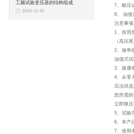
工频试验变压器的结构组成
7、耐压
2024-12-20
8、 油
注意事项
1、按照
（高压尾
2、做串
油侵式试
3、接通
4、从零
压法供选
您所需的
立即降压
5、试验
6、本产
7、使用