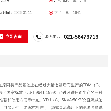
品型号：
厂商性质：
生产厂家
新时间：
2026-01-11
访 问 量：
1641
021-56473713
立即咨询
联系电话：
在原同类产品基础上在经过大量改进后而生产的TDM（G）
家标准《JB∕T 9641-1999》经过改进后而生产的一种
性强和使用方便等特点。
YDJ（G）5KVA/50KV交直流试验
、电器元件、绝缘材料进行工频或直流高压下的绝缘强度试