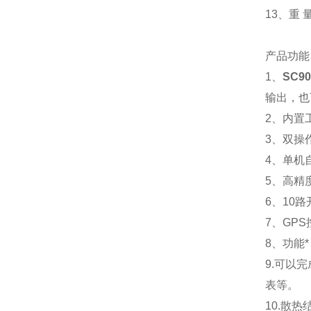
13、重 量
产品功能
1、
SC
输出，也
2、内置工
3、双操
4、单机
5、高精
6、10
7、GP
8、功能
9.可以
表等。
10.散