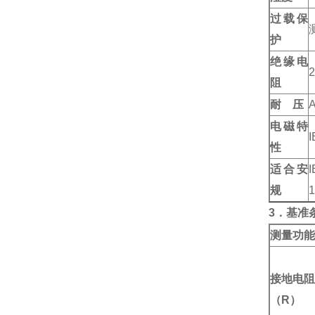
过载保
护
绝缘电
阻
耐 压
电磁特
性
适合安
规
3．基准
测量功能
接地电阻
（R）