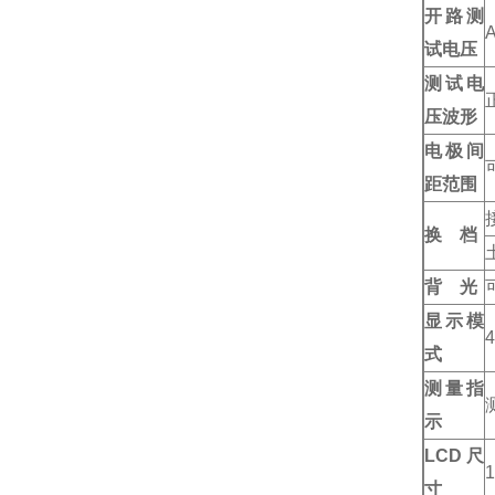
开路测
A
试电压
测试电
压波形
电极间
距范围
换 档
背 光
显示模
式
测量指
示
LCD尺
寸