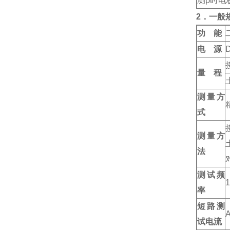
测ρ时电
2．一般
功 能
电 源
量 程
测量方
式
测量方
法
测试频
1
率
短路测
A
试电流