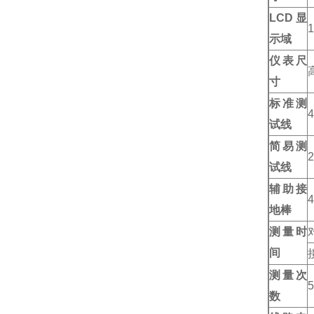
LCD显
示域
仪表尺
寸
标准测
试线
简易测
试线
辅助接
地棒
测量时
间
测量次
数