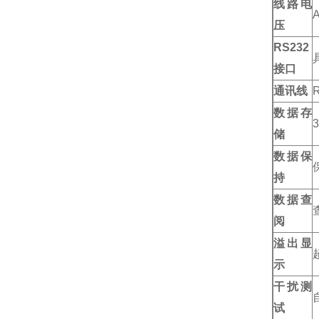
线路电
压
RS232
接口
通讯线
数据存
储
数据保
持
数据查
阅
溢出显
示
干扰测
试