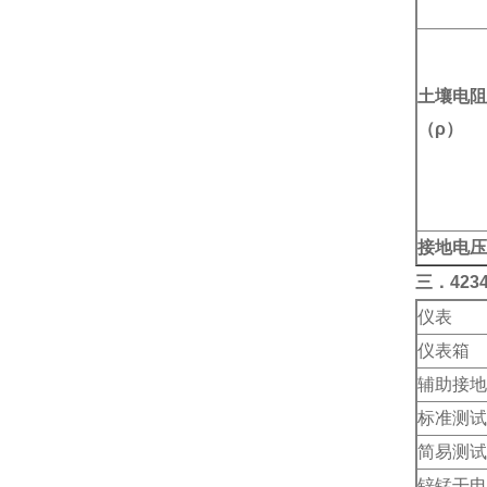
土壤电阻
（ρ）
接地电压
三．
42
仪表
仪表箱
辅助接地
标准测试
简易测试
锌锰干电