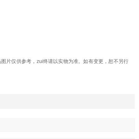
图片仅供参考，zui终请以实物为准。如有变更，恕不另行