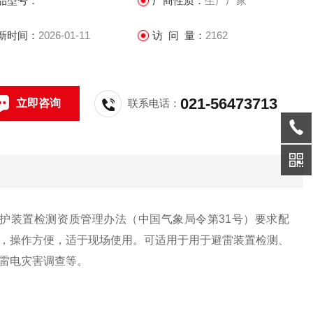
品型号：
厂商性质：
生产厂家
新时间：
2026-01-11
访 问 量：
2162
021-56473713
立即咨询
联系电话：
装置检测资质管理办法（中国气象局令第31号）要求配
，操作方便，适于现场使用。可适用于用于避雷装置检测、
雷电灾害调查等。