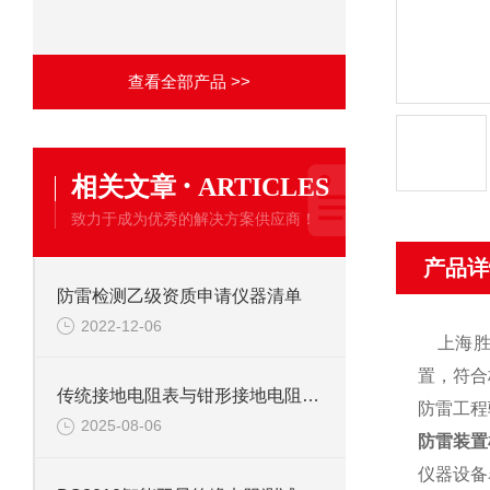
查看全部产品 >>
·
相关文章
ARTICLES
致力于成为优秀的解决方案供应商！
产品详
​防雷检测乙级资质申请仪器清单
2022-12-06
上海胜绪
置，符合
传统接地电阻表与钳形接地电阻仪区别？
防雷工程
2025-08-06
防雷装置
仪器设备