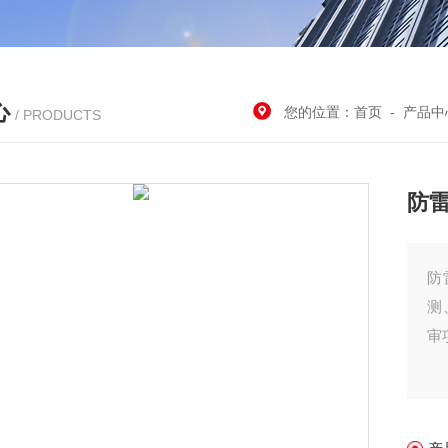
心
您的位置：
首页
-
产品中
/ PRODUCTS
防
防
测
审