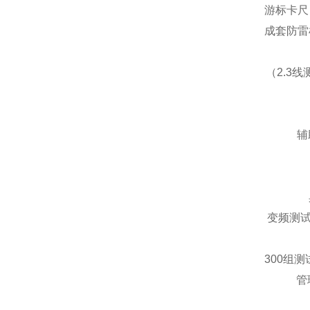
游标卡尺：
成套防雷
（2.3
辅
变频测试功
300组
管