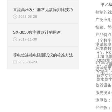
甲乙
直流高压发生器常见故障排除技巧
控制的2
2023-06-26
广泛应用
快速、简
SX-3050数字微欧计的用途
产品特点
2017-11-30
（全数字
测试频率选择
环境参数
Rh，R
等电位连接电阻测试仪的校准方法
土壤电阻
300组
2025-06-23
*抗干扰
测试结果
PC软件
背光功能
防水防尘
仪器设备
激光测距仪
测厚仪：
经纬仪：量