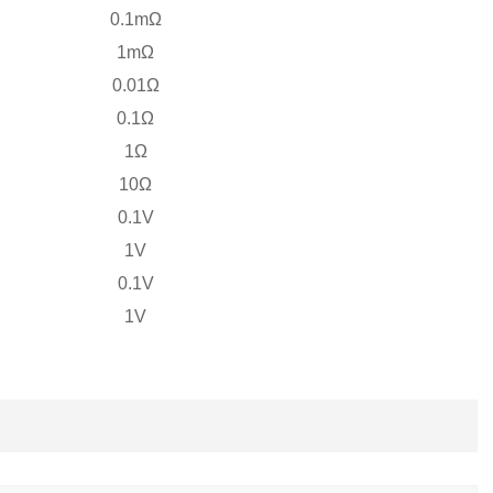
0.1mΩ
1mΩ
0.01Ω
0.1Ω
1Ω
10Ω
0.1V
1V
0.1V
1V