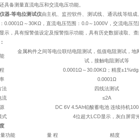
还具备测量直流电压和交流电压功能。
仪器-等电位测试仪
由主机、监控软件、测试线、通讯线等组成。
：0.0001Ω～30KΩ，直流电压范围：0.0～1000V，交流电
显示，具有报警值设定及报警指示功能，具有历史数据读取、查
：
金属构件之间等电位联结电阻测试，低值电阻测试，地
能
试，接触电阻测试等
程
0.0001Ω～30.00KΩ；精度±1%rdg±
率
0.0001Ω
方法
四线法测试
电流
≤2A
源
DC 6V 4.5Ah铅酸蓄电池 连续待机1
模式
4位超大LCD显示，灰白屏背
度
测量功能
量 程
精度