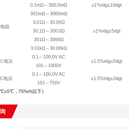
0.1mΩ～300.0mΩ
±1%rdg±10dgt
301mΩ～3000mΩ
3.01Ω～30.00Ω
电阻
30.1Ω～300.0Ω
±1%rdg±5dgt
301Ω～3000Ω
3.01kΩ～30.00kΩ
0.1～100.0V AC
DC电压
±1.5%rdg±5dgt
101～1000V
0.1～100.0V AC
AC电压
±1.5%rdg±3dgt
101～750V
℃±5℃，75%rh以下）
询