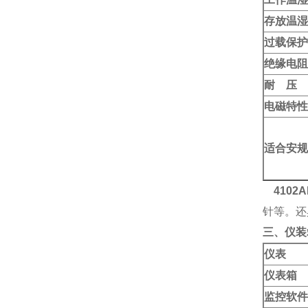
存放温湿
过载保护
绝缘电阻
耐 压
电磁特性
适合安规
410
针等。还
三、
仪
装
仪表
仪表箱
监控软件