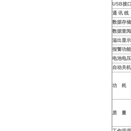
USB
接
通 讯 线
数据存储
数据查阅
溢出显示
报警功能
电池电压
自动关机
功 耗
质 量
工作温湿