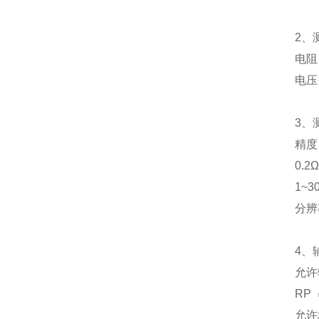
2、测
电阻：0~
电压：A
3、测
精度：0~
0.2Ω~2
1~30V
分辨率：0
4、辅
允许辅助
RP（P
允许地电