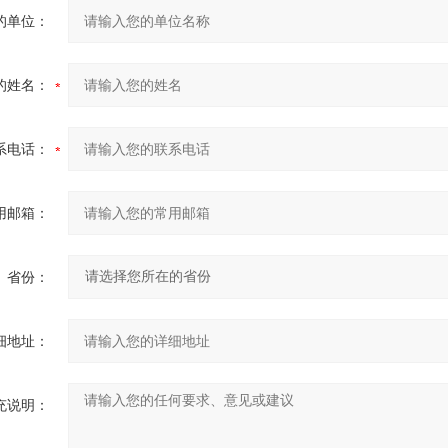
的单位：
的姓名：
系电话：
用邮箱：
省份：
细地址：
充说明：