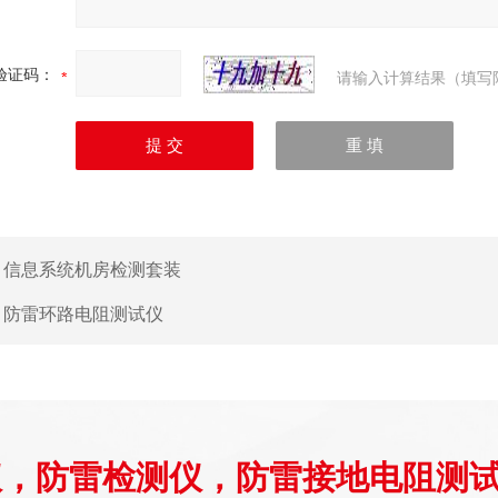
验证码：
请输入计算结果（填写
：
信息系统机房检测套装
：
防雷环路电阻测试仪
仪，防雷检测仪，防雷接地电阻测