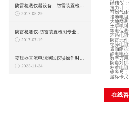
经纬仪
：
防雷检测仪器设备、防雷装置检测仪器设备-恒蜀电力提供
拉力计
：
可燃气体
2017-08-29
接地电阻
大地网测
土壤电阻
等电位测
防雷检测仪-防雷装置检测专业设备生产厂家
环路电阻
2017-07-19
防雷元件
绝缘电阻
表面阻抗
静电电位
变压器直流电阻测试仪误操作时会有保护功能吗？
数字万用
防爆对讲
2023-11-24
标准电阻
钢卷尺
：
游标卡尺
在线咨