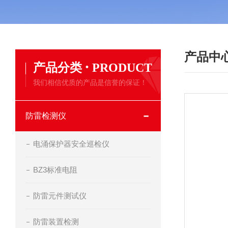
产品中
·
产品分类
PRODUCT
我们相信优质的产品是信誉的保证！
防雷检测仪
电涌保护器安全巡检仪
BZ3标准电阻
防雷元件测试仪
防雷装置检测