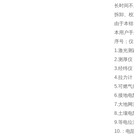
长时间不
拆卸、校
由于本钳
本用户手
序号；仪
1.激光测
2.测厚
3.经纬仪
4.拉力计
5.可燃
6.接地
7.大地网
8.土壤
9.等电
10.：电