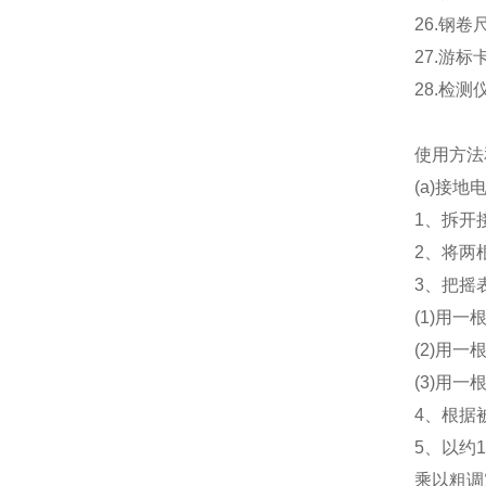
26.钢卷
27.游标
28.检
使用方
(a)接地
1、拆开
2、将两
3、把摇
(1)用
(2)用
(3)用
4、根据
5、以约
乘以粗调