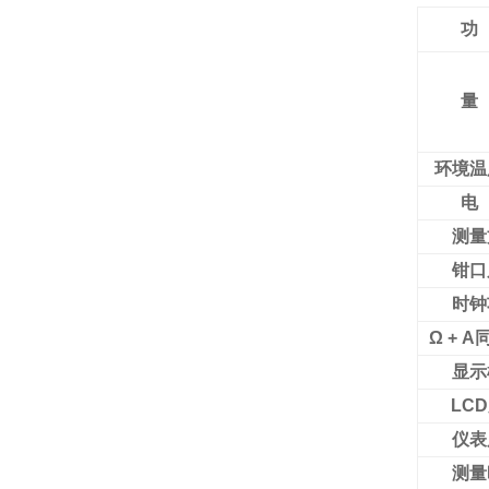
功
量
环境温
电
测量
钳口
时钟
Ω + 
显示
LCD
仪表
测量