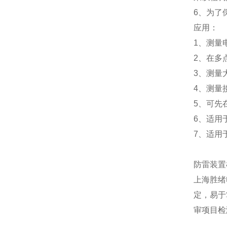
6、为了
应用：
1、测量
2、在多
3、测量
4、测量
5、可先
6、适用
7、适用
防雷装置
上海胜绪
定，易于
审项目检