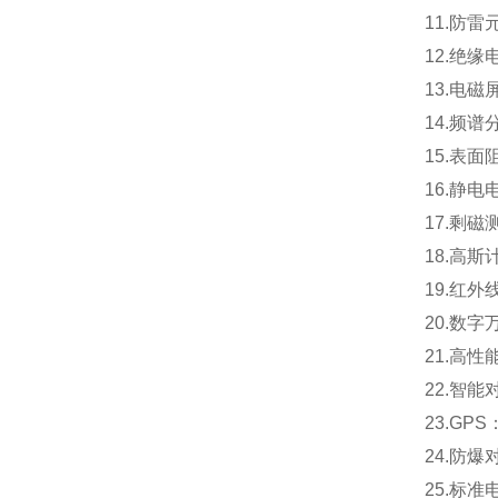
11.防
12.绝缘
13.电
14.频谱分
15.表面
16.静电
17.剩
18.高斯
19.红外
20.数
21.高
22.智
23.GP
24.防
25.标准